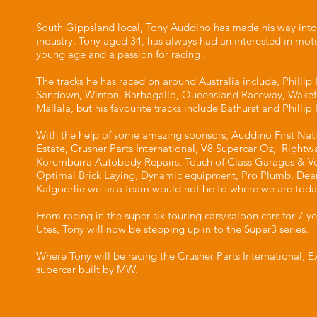
South Gippsland local, Tony Auddino has made his way into
industry. Tony aged 34, has always had an interested in mot
young age and a passion for racing .
The tracks he has raced on around Australia include, Phillip I
Sandown, Winton, Barbagallo, Queensland Raceway, Wakef
Mallala, but his favourite tracks include Bathurst and Phillip 
With the help of some amazing sponsors, Auddino First Nat
Estate, Crusher Parts International, V8 Supercar Oz, Rightwa
Korumburra Autobody Repairs, Touch of Class Garages & V
Optimal Brick Laying, Dynamic equipment, Pro Plumb, Dea
Kalgoorlie we as a team would not be to where we are toda
From racing in the super six touring cars/saloon cars for 7 y
Utes, Tony will now be stepping up in to the Super3 series.
Where Tony will be racing the Crusher Parts International, E
supercar built by MW.